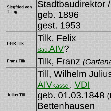
Stadtbaudirektor /
[falsch: Siegfried von
Tilling]
Siegfried von
Tiling
geb. 1896
[falsch: Siegfried von
Tilnig]
gest. 1953
Tilk, Felix
Felix Tilk
AIV
?
Bad.
Tilk, Franz
(Gartena
Franz Tilk
Till, Wilhelm Juliu
AIV
,
VDI
Kassel
geb. 01.03.1848
(
Julius Till
Bettenhausen