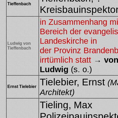
Tieffenbach
Kreisbauinspekto
in Zusammenhang mi
Bereich der evangelis
Landeskirche in
Ludwig von
Tieffenbach
der Provinz Brandenb
irrtümlich statt
→
von
Ludwig
(s. o.)
Tielebier, Ernst
(M
Ernst Tielebier
Architekt)
Tieling, Max
Polizeipauinspekt