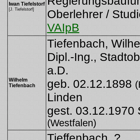
Regierungsbaufüh
Iwan Tiefelstorf
[J. Tiefelstorf]
Oberlehrer / Studie
VAIpB
Tiefenbach, Wilh
Dipl.-Ing., Stadto
a.D.
Wilhelm
geb. 02.12.1898
(
Tiefenbach
Linden
gest. 03.12.1970
(Westfalen)
Tieffenbach, ?