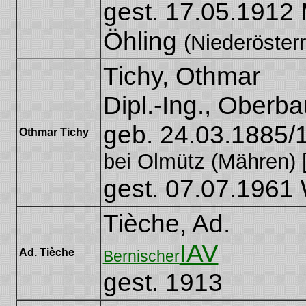
gest. 17.05.1912
Öhling
(Niederösterr
Tichy, Othmar
Dipl.-Ing., Oberba
geb. 24.03.1885/
Othmar Tichy
bei Olmütz (Mähren)
gest. 07.07.1961
Tièche, Ad.
IAV
Ad. Tièche
Bernischer
gest. 1913