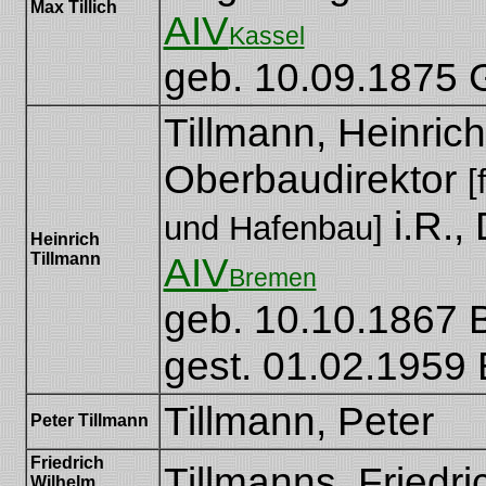
Max Tillich
AIV
Kassel
geb. 10.09.1875 G
Tillmann, Heinric
Oberbaudirektor
[
i.R., 
und Hafenbau]
Heinrich
Tillmann
AIV
Bremen
geb. 10.10.1867
gest. 01.02.1959
Tillmann, Peter
Peter Tillmann
Friedrich
Tillmanns, Friedr
Wilhelm