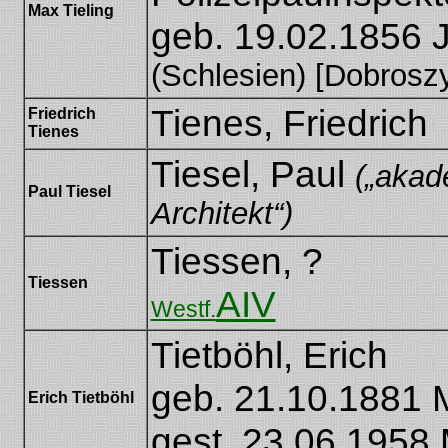
Max Tieling
geb. 19.02.1856 J
(Schlesien) [Dobrosz
Tienes, Friedrich
Friedrich
Tienes
Tiesel, Paul
(„akad
Paul Tiesel
Architekt“)
Tiessen, ?
Tiessen
AIV
Westf.
Tietböhl, Erich
geb. 21.10.1881 
Erich Tietböhl
gest. 23.06.1958 