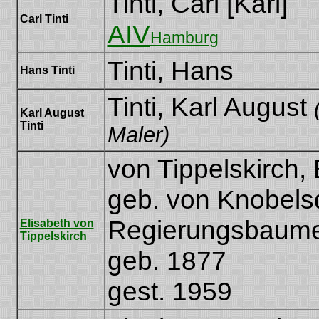
Tinti, Carl [Karl]
Carl Tinti
AIV
Hamburg
Tinti, Hans
Hans Tinti
Tinti, Karl August
Karl August
Tinti
Maler)
von Tippelskirch, 
geb. von Knobelsd
Regierungsbaumei
Elisabeth von
Tippelskirch
geb. 1877
gest. 1959