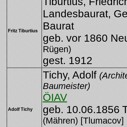
Tiburtius, Friedric
Landesbaurat, G
Baurat
[Friedrich Tiburti
Fritz Tiburtius
geb. vor 1860 Ne
Rügen)
gest. 1912
Tichy, Adolf
(Archit
Baumeister)
ÖIAV
geb. 10.06.1856 
Adolf Tichy
(Mähren) [Tlumacov]