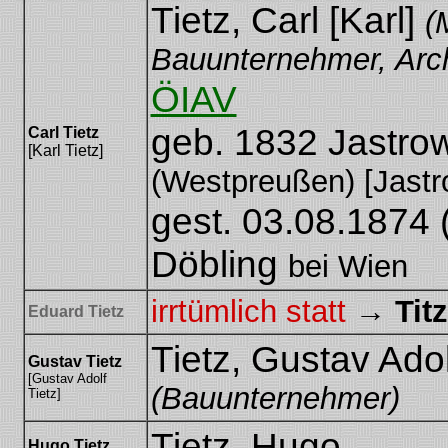
Tietz, Carl [Karl]
(
Bauunternehmer, Arch
ÖIAV
geb. 1832 Jastro
Carl Tietz
[Karl Tietz]
(Westpreußen) [Jastr
gest. 03.08.1874 
Döbling
bei Wien
irrtümlich statt
→
Tit
Eduard Tietz
Tietz, Gustav Adol
Gustav Tietz
[Gustav Adolf
(Bauunternehmer)
Tietz]
Tietz, Hugo
Hugo Tietz