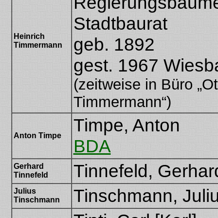
Regierungsbaumei
Stadtbaurat
Heinrich
geb. 1892
Timmermann
gest. 1967 Wies
(zeitweise in Büro „O
Timmermann“)
Timpe, Anton
Anton Timpe
BDA
Tinnefeld, Gerhar
Gerhard
Tinnefeld
Tinschmann, Juli
Julius
Tinschmann