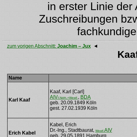
in erster Linie de
Zuschreibungen bzw.
fachkundige
zum vorigen Abschnitt:
Joachim – Jux
◄
Kaa
Name
Kaaf, Karl [Carl]
AIV
,
BDA
f.Ndrh.+Westf.
Karl Kaaf
[Carl Kaaf]
geb. 20.09.1849 Köln
gest. 27.02.1939 Köln
Kabel, Erich
Dr.-Ing., Stadtbaurat,
AIV
Westf.
Erich Kabel
geb. 29.05.1891 Hamburg