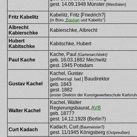
gest. 14.09.1948 Münster
(Westfalen)
Kabelitz, Fritz [Friedrich?]
Fritz Kabelitz
(in Büro „
Bastian
und Kabelitz“)
Albrecht
Kabierschke, Albrecht
Kabierschke
Hubert
Kabitschke, Hubert
Kabitschke
Kache, Paul
(Gartenarchitekt)
Paul Kache
geb. 16.03.1882 Mechwitz
gest. 1945 Potsdam
Kachel, Gustav
Baudirektor
[großherzogl. bad.]
Gustav Kachel
geb. 1843
gest. 1882
(erster Direktor der Kunstgewerbeschule Karlsruh
Kachel, Walter
Regierungsbaurat,
AVB
Walter Kachel
geb. 1877?
gest. 14.12.1928 (Berlin?)
Kadach, Curt
(Baumeister?)
Curt Kadach
gest. 11/1945 Königsberg
(Ostpreußen)