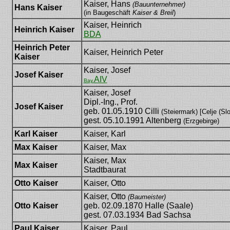
Kaiser, Hans
(Bauunternehmer)
Hans Kaiser
(in Baugeschäft
Kaiser & Breil
)
Kaiser, Heinrich
Heinrich Kaiser
BDA
Heinrich Peter
Kaiser, Heinrich Peter
Kaiser
Kaiser, Josef
Josef Kaiser
AIV
Bay.
Kaiser, Josef
Dipl.-Ing., Prof.
Josef Kaiser
geb. 01.05.1910 Cilli
(Steiermark) [Celje (Sl
gest. 05.10.1991 Altenberg
(Erzgebirge)
Karl Kaiser
Kaiser, Karl
Max Kaiser
Kaiser, Max
Kaiser, Max
Max Kaiser
Stadtbaurat
Otto Kaiser
Kaiser, Otto
Kaiser, Otto
(Baumeister)
Otto Kaiser
geb. 02.09.1870 Halle (Saale)
gest. 07.03.1934 Bad Sachsa
Paul Kaiser
Kaiser, Paul