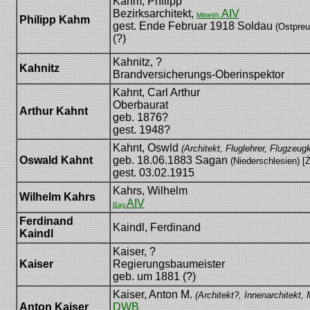
Kahm, Philipp
Bezirksarchitekt,
AIV
Mittelrh.
Philipp Kahm
gest. Ende Februar 1918 Soldau
(Ostpreu
(?)
Kahnitz, ?
Kahnitz
Brandversicherungs-Oberinspektor
Kahnt, Carl Arthur
Oberbaurat
Arthur Kahnt
geb. 1876?
gest. 1948?
Kahnt, Oswld
(Architekt, Fluglehrer, Flugzeug
Oswald Kahnt
geb. 18.06.1883 Sagan
(Niederschlesien) [
gest. 03.02.1915
Kahrs, Wilhelm
Wilhelm Kahrs
AIV
Bay.
Ferdinand
Kaindl, Ferdinand
Kaindl
Kaiser, ?
Kaiser
Regierungsbaumeister
geb. um 1881 (?)
Kaiser, Anton M.
(Architekt?, Innenarchitekt, 
Anton Kaiser
DWB
(1923, 1929)