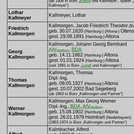
(ab 1908 in Büro „
Knoch
und Kallmeyer“, später „
Kallmeyer“)
Lothar
Kallmeyer, Lothar
Kallmeyer
Kallmorgen, Jacob Friedrich Theodor
(B
Friedrich
geb. 30.07.1820
Otten
(Hamburg-) (Altona-)
Kallmorgen
gest. 29.08.1891
Altona
(Hamburg-)
Kallmorgen, Johann Georg Bernhard
AIV
,
BDA
Hamburg
Georg
geb. 14.11.1862
Altona
(Hamburg-)
Kallmorgen
gest. 01.01.1924
Altona
(Hamburg-)
(seit 1891 in Büro „
Lundt
und Kallmorgen“)
Kallmorgen, Thomas
Dipl.-Ing.
Thomas
geb. 09.05.1927
Altona
(Hamburg-)
Kallmorgen
gest. 20.07.2002 Bad Segeberg
(ab 1963 in Büro „Kallmorgen und Partner“)
Kallmorgen, Max Georg Werner
Dipl.-Ing.,
BDA
,
AIV
Hamburg
Werner
geb. 15.08.1902
Altona
(Hamburg-)
Kallmorgen
gest. 26.01.1979 Heimhart
(Niederbayern)
(1963-1974 in Büro „Kallmorgen und Partner“)
Kalmbacher, Alfred