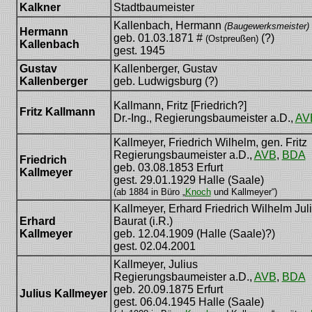
Kalkner
Stadtbaumeister
Kallenbach, Hermann
(Baugewerksmeister)
Hermann
geb. 01.03.1871 #
(?)
(Ostpreußen)
Kallenbach
gest. 1945
Gustav
Kallenberger, Gustav
Kallenberger
geb. Ludwigsburg (?)
Kallmann, Fritz [Friedrich?]
Fritz Kallmann
Dr.-Ing., Regierungsbaumeister a.D.,
AV
Kallmeyer, Friedrich Wilhelm, gen. Fritz
Regierungsbaumeister a.D.,
AVB
,
BDA
Friedrich
geb. 03.08.1853 Erfurt
Kallmeyer
gest. 29.01.1929 Halle (Saale)
(ab 1884 in Büro „
Knoch
und Kallmeyer“)
Kallmeyer, Erhard Friedrich Wilhelm Jul
Erhard
Baurat (i.R.)
Kallmeyer
geb. 12.04.1909 (Halle (Saale)?)
gest. 02.04.2001
Kallmeyer, Julius
Regierungsbaumeister a.D.,
AVB
,
BDA
geb. 20.09.1875 Erfurt
Julius Kallmeyer
gest. 06.04.1945 Halle (Saale)