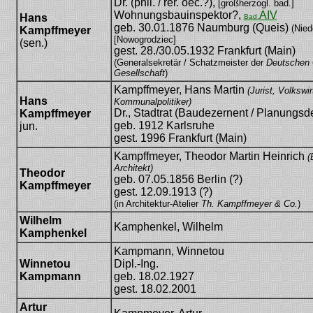
Dr. (phil. / rer. oec.?),
[großherzogl. bad.]
Wohnungsbauinspektor?,
AIV
Hans
Bad.
geb. 30.01.1876 Naumburg (Queis)
(Nied
Kampffmeyer
[Nowogrodziec]
(sen.)
gest. 28./30.05.1932 Frankfurt (Main)
(Generalsekretär / Schatzmeister der
Deutschen 
Gesellschaft
)
Kampffmeyer, Hans Martin
(Jurist, Volkswir
Hans
Kommunalpolitiker)
Dr., Stadtrat (Baudezernent / Planungsd
Kampffmeyer
geb. 1912 Karlsruhe
jun.
gest. 1996 Frankfurt (Main)
Kampffmeyer, Theodor Martin Heinrich
(
Architekt)
Theodor
geb. 07.05.1856 Berlin (?)
Kampffmeyer
gest. 12.09.1913 (?)
(in Architektur-Atelier
Th. Kampffmeyer & Co.
)
Wilhelm
Kamphenkel, Wilhelm
Kamphenkel
Kampmann, Winnetou
Winnetou
Dipl.-Ing.
Kampmann
geb. 18.02.1927
gest. 18.02.2001
Artur