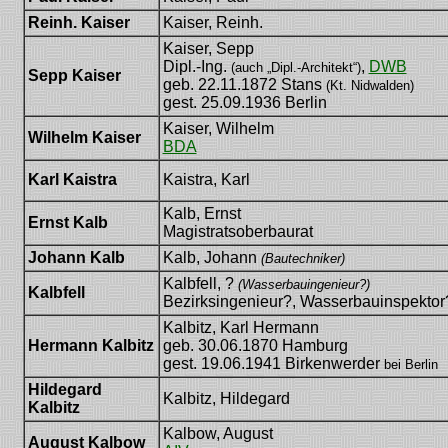
Reinh. Kaiser
Kaiser, Reinh.
Kaiser, Sepp
Dipl.-Ing.
,
DWB
(auch „Dipl.-Architekt“)
Sepp Kaiser
geb. 22.11.1872 Stans
(Kt. Nidwalden)
gest. 25.09.1936 Berlin
Kaiser, Wilhelm
Wilhelm Kaiser
BDA
Karl Kaistra
Kaistra, Karl
Kalb, Ernst
Ernst Kalb
Magistratsoberbaurat
Johann Kalb
Kalb, Johann
(Bautechniker)
Kalbfell, ?
(Wasserbauingenieur?)
Kalbfell
Bezirksingenieur?, Wasserbauinspektor
Kalbitz, Karl Hermann
Hermann Kalbitz
geb. 30.06.1870 Hamburg
gest. 19.06.1941 Birkenwerder
bei Berlin
Hildegard
Kalbitz, Hildegard
Kalbitz
Kalbow, August
August Kalbow