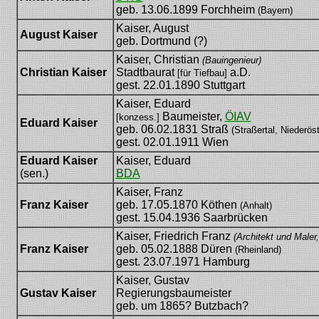
geb. 13.06.1899 Forchheim
(Bayern)
Kaiser, August
August Kaiser
geb. Dortmund (?)
Kaiser, Christian
(Bauingenieur)
Christian Kaiser
Stadtbaurat
a.D.
[für Tiefbau]
gest. 22.01.1890 Stuttgart
Kaiser, Eduard
Baumeister,
ÖIAV
[konzess.]
Eduard Kaiser
geb. 06.02.1831 Straß
(Straßertal, Niederöst
gest. 02.01.1911 Wien
Eduard Kaiser
Kaiser, Eduard
(sen.)
BDA
Kaiser, Franz
Franz Kaiser
geb. 17.05.1870 Köthen
(Anhalt)
gest. 15.04.1936 Saarbrücken
Kaiser, Friedrich Franz
(Architekt und Maler,
Franz Kaiser
geb. 05.02.1888 Düren
(Rheinland)
gest. 23.07.1971 Hamburg
Kaiser, Gustav
Gustav Kaiser
Regierungsbaumeister
geb. um 1865? Butzbach?