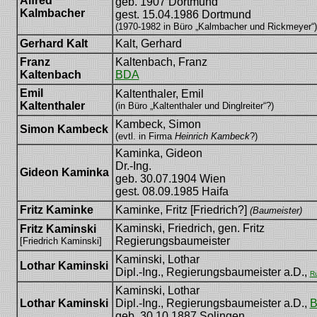
Alfred
geb. 1907 Dortmund
Kalmbacher
gest. 15.04.1986 Dortmund
(1970-1982 in Büro „Kalmbacher und Rickmeyer“)
Gerhard Kalt
Kalt, Gerhard
Franz
Kaltenbach, Franz
Kaltenbach
BDA
Emil
Kaltenthaler, Emil
Kaltenthaler
(in Büro „Kaltenthaler und Dinglreiter“?)
Kambeck, Simon
Simon Kambeck
(evtl. in Firma
Heinrich Kambeck
?)
Kaminka, Gideon
Dr.-Ing.
Gideon Kaminka
geb. 30.07.1904 Wien
gest. 08.09.1985 Haifa
Fritz Kaminke
Kaminke, Fritz [Friedrich?]
(Baumeister)
Kaminski, Friedrich, gen. Fritz
Fritz Kaminski
Regierungsbaumeister
[Friedrich Kaminski]
Kaminski, Lothar
Lothar Kaminski
Dipl.-Ing., Regierungsbaumeister a.D.,
Ru
Kaminski, Lothar
Lothar Kaminski
Dipl.-Ing., Regierungsbaumeister a.D.,
geb. 30.10.1887 Solingen