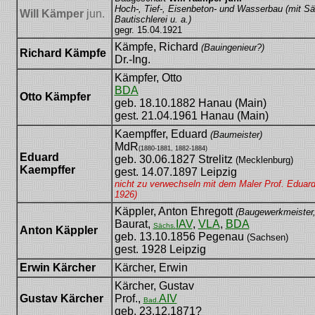
Hoch-, Tief-, Eisenbeton- und Wasserbau (mit S
Will Kämper
jun.
Bautischlerei u. a.)
gegr. 15.04.1921
Kämpfe, Richard
(Bauingenieur?)
Richard Kämpfe
Dr.-Ing.
Kämpfer, Otto
BDA
Otto Kämpfer
geb. 18.10.1882 Hanau (Main)
gest. 21.04.1961 Hanau (Main)
Kaempffer, Eduard
(Baumeister)
MdR
(1880-1881, 1882-1884)
Eduard
geb. 30.06.1827 Strelitz
(Mecklenburg)
Kaempffer
gest. 14.07.1897 Leipzig
nicht zu verwechseln mit dem Maler Prof. Eduar
1926)
Käppler, Anton Ehregott
(Baugewerkmeister,
Baurat,
IAV
,
VLA
,
BDA
Sächs.
Anton Käppler
geb. 13.10.1856 Pegenau
(Sachsen)
gest. 1928 Leipzig
Erwin Kärcher
Kärcher, Erwin
Kärcher, Gustav
Gustav Kärcher
Prof.,
AIV
Bad.
geb. 23.12.1871?