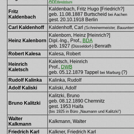
AIV
Magdeburg
Kaldenbach, Fritz Hugo [Friedrich?]
Fritz
geb. 11.08.1887 Burtscheid
bei Aachen
Kaldenbach
gest. 20.10.1918 Berlin
Carl Kaldenhoff
Kaldenhoff, Carl
(Schreinermeister, Bauunter
Kalenborn, Heinz [Heinrich?]
Heinz Kalenborn
Dipl.-Ing., Prof.,
BDA
geb. 1927
Benrath
(Düsseldorf-)
Robert Kalesa
Kalesa, Robert
Kaletsch, Heinrich
Heinrich
Prof.,
DWB
Kaletsch
geb. 05.12.1879 Tappel
(?)
bei Marburg
Rudolf Kalinka
Kalinka, Rudolf
Adolf Kaliski
Kaliski, Adolf
Kalitzki, Bruno
geb. 08.12.1890 Chemnitz
Bruno Kalitzki
gest. 1953 Haifa
(bis 1925 in Büro „Naumann und Kalitzki“)
Walter
Kalkmann, Walter
Kalkmann
Friedrich Karl
Kalkner, Friedrich Karl