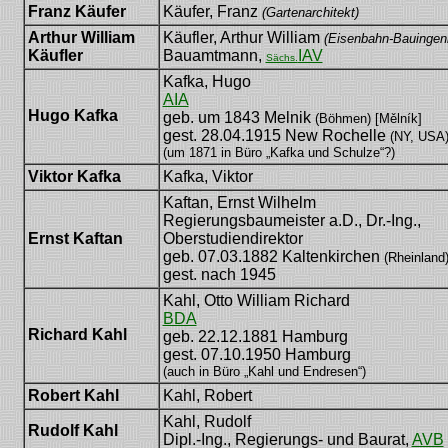
Franz Käufer
Käufer, Franz
(Gartenarchitekt)
Arthur William
Käufler, Arthur William
(Eisenbahn-Bauingeni
Käufler
Bauamtmann,
IAV
Sächs.
Kafka, Hugo
AIA
Hugo Kafka
geb. um 1843 Melnik
(Böhmen) [Mělník]
gest. 28.04.1915 New Rochelle
(NY, USA
(um 1871 in Büro „Kafka und Schulze“?)
Viktor Kafka
Kafka, Viktor
Kaftan, Ernst Wilhelm
Regierungsbaumeister a.D., Dr.-Ing.,
Ernst Kaftan
Oberstudiendirektor
geb. 07.03.1882 Kaltenkirchen
(Rheinland
gest. nach 1945
Kahl, Otto William Richard
BDA
Richard Kahl
geb. 22.12.1881 Hamburg
gest. 07.10.1950 Hamburg
(auch in Büro „Kahl und Endresen“)
Robert Kahl
Kahl, Robert
Kahl, Rudolf
Rudolf Kahl
Dipl.-Ing., Regierungs- und Baurat,
AVB