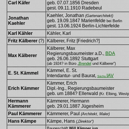
Carl Käfer
geb. 07.07.1856 Dresden
gest. 09.11.1910 Radebeul
Kaehler, Jonathan
(Gartenarchitekt)
Jonathan
geb. 19.09.1847 Marienfelde
bei Berlin
Kaehler
gest. 13.06.1924 Berlin-Lichterfelde
Karl Kähler
Kähler, Karl
Fritz Kälberer
(?)
Kälberer, Fritz [Friedrich?]
Kälberer, Max
Regierungsbaumeister a.D.,
BDA
Max Kälberer
geb. 26.06.1892 Stuttgart
(ab 1924? in Büro „
Brendel
und Kälberer“)
Kämmel, E. St.
E. St. Kämmel
Intendantur- und Baurat,
IAV
Sächs.
Kämmer, Erich
Erich Kämmer
Dipl.-Ing., Regierungsbaumeister
geb. um 1884? Ellerwald
(Kr. Elbing, West
Hermann
Kämmerer, Hermann
Kämmerer
geb. 29.01.1887 Jügesheim
Paul Kämmerer
Kämmerer, Paul
(Architekt, Maler)
Hans Kämpe
Kämpe, Hans
(„Direktor“)
Baugeschäft
Will Kämper jun.