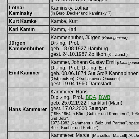
Lothar
Kaminsky, Lothar
Kaminsky
(in Büro „Decker und Kaminsky“?)
Kurt Kamke
Kamke, Kurt
Karl Kamm
Kamm, Karl
Kammenhuber, Jürgen
(Bauingenieur)
Jürgen
Dr.-Ing., Prof.
Kammenhuber
geb. 18.08.1927 Hamburg
gest. 24.10.1987 Zollikon
(Kt. Zürich)
Kammer, Johann Gustav Emil
(Bauingenieu
Dr.-Ing., Prof., Dr.-Ing. E.h.
Emil Kammer
geb. 08.06.1874 Gut Groß Kannapinne
(Ostpreußen) [Otschakowo / Очаково]
gest. 19.04.1960 Darmstadt
Kammerer, Hans
Dipl.-Ing., Prof.,
BDA
,
DWB
geb. 25.02.1922 Frankfurt (Main)
gest. 17.02.2000 Stuttgart
Hans Kammerer
(1955-1964 in Büro „Gutbier und Kammerer“, 19
und Belz“,
1972-1982 „Kammerer + Belz und Partner“, spät
Belz, Kucher und Partner“)
Kammerer, Marcel
[Marcellus, Marzell]
(Archi