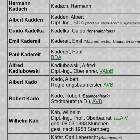
Hermann
Kadach, Hermann
Kadach
Kadden, Albert
Albert Kadden
Dipl.-Ing.,
BDA
(1933 als „Nicht-Arier“ ausgeschlos
Guido Kadelka
Kadelka, Guido
(Innenarchitekt)
Emil Kadereit
Kadereit, Emil
(Maurermeister, Bauunternehme
Kadereit, Paul
Paul Kadereit
BDA
Alfred
Kadlubowski, Alfred
Kadlubowski
Dipl.-Ing., Oberlehrer,
VAIpB
Kado, Albert
Albert Kado
Regierungsbaumeister,
AVB
Kado, Robert
(Bauingenieur?)
Robert Kado
Stadtbaurat (a.D.),
AVB
Käb, Wilhelm
Dipl.-Ing., Prof., Oberbaurat,
AIV
Bay.
Wilhelm Käb
geb. 08.03.1883 München
gest. nach 1953 Starnberg
Käfer, Carl Leberecht
(Baumeister)