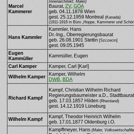
Innenarchitekt, Maler)
Marcel
Baurat,
ZV
,
GÖA
Kammerer
geb. 04.11.1878 Wien
gest. 25.12.1959 Montreal
(Kanada)
(1911-1918 in Büro „Hoppe, Kammerer und Schönt
Kammler, Hans
Dr.-Ing., Oberregierungsbaurat
Hans Kammler
geb. 26.08.1901 Stettin
[Szczecin]
gest. 09.05.1945
Eugen
Kammüller, Eugen
Kammüller
Carl Kamper
Kamper, Carl [Karl]
Kamper, Wilhelm
Wilhelm Kamper
DWB
,
BDA
Kampf, Christian Wilhelm Richard
Regierungsbaumeister a.D., Stadtbaurat
Richard Kampf
geb. 17.03.1857 Hilden
(Rheinland)
gest. 14.12.1919 Lüneburg
Kampf, Theodor Heinrich Wilhelm
Wilhelm Kampf
geb. 17.01.1877 Oldenburg i.O.
ZdB15-093-
Kampffmeyer, Hans
(Maler, Volkswirtschaftler