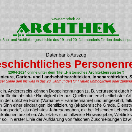
www.archthek.de
 Bau- und Architekturgeschichte des 19. und 20. Jahrhunderts für den deutschs
Datenbank-Auszug
schichtliches Personenre
(2004-2024 online unter dem Titel „Historisches Architektenregister“)
enieure, Garten- und Landschaftsarchitekten, Innenarchitekten, 
er Stelle den bis weit in das 20. Jahrhundert für Frauen unmöglichen oder zumin
sein. Andererseits können Doppelnennungen (z. B. verursacht durch
hr für die absolute Richtigkeit der aus Quellen unterschiedlichster
in der üblichen Form (Vorname + Familienname) und umgekehrt, fallw
Sinn einer eindeutigen Identifizierung (akademische Grade, Diensträn
kungsorte“, als nächstes Jahresangaben, die bei fehlenden Lebensdat
ationen beziehen. Als letztes sind fallweise Hinweisgeber, Weblinks b
soll in erster Linie der Aufklärung von falschen Zuschreibungen bzw.