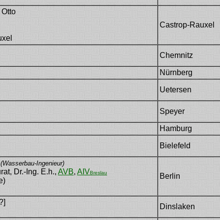
 Otto
Castrop-Rauxel
uxel
Chemnitz
Nürnberg
Uetersen
Speyer
Hamburg
Bielefeld
]
(Wasserbau-Ingenieur)
t, Dr.-Ing. E.h.,
AVB
,
AIV
Breslau
Berlin
e)
?]
Dinslaken