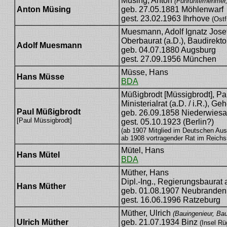
Müsing, Anton
(Fuhrunternehmer
Anton Müsing
geb. 27.05.1881 Möhlenwarf
gest. 23.02.1963 Ihrhove
(Ostf
Muesmann, Adolf Ignatz Jose
Oberbaurat (a.D.), Baudirektor
Adolf Muesmann
geb. 04.07.1880 Augsburg
gest. 27.09.1956 München
Müsse, Hans
Hans Müsse
BDA
Müßigbrodt [Müssigbrodt], Pa
Ministerialrat (a.D. / i.R.), G
Paul Müßigbrodt
geb. 26.09.1858 Niederwies
[Paul Müssigbrodt]
gest. 05.10.1923 (Berlin?)
(ab 1907 Mitglied im Deutschen Aus
ab 1908 vortragender Rat im Reich
Mütel, Hans
Hans Mütel
BDA
Müther, Hans
Dipl.-Ing., Regierungsbaurat a
Hans Müther
geb. 01.08.1907 Neubranden
gest. 16.06.1996 Ratzeburg
Müther, Ulrich
(Bauingenieur, Ba
Ulrich Müther
geb. 21.07.1934 Binz
(Insel Rü