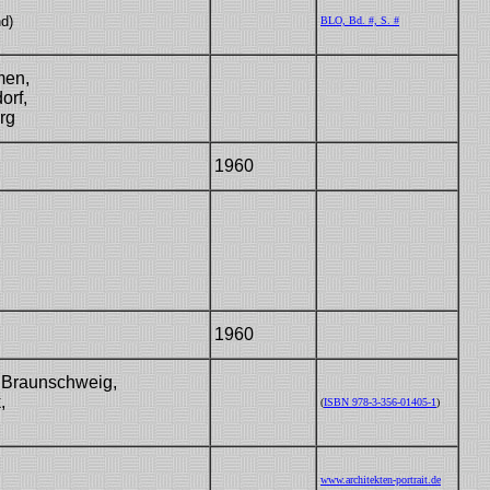
nd)
BLO, Bd. #, S. #
men,
Dr30
orf,
Bm56-903
Köster1999
rg
1960
1960
 Braunschweig,
,
(
ISBN 978-3-356-01405-1
)
www.architekten-portrait.de