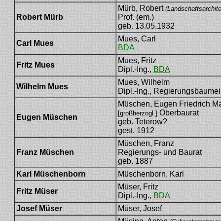
Mürb, Robert
(Landschaftsarchite
Robert Mürb
Prof. (em.)
geb. 13.05.1932
Mues, Carl
Carl Mues
BDA
Mues, Fritz
Fritz Mues
Dipl.-Ing.,
BDA
Mues, Wilhelm
Wilhelm Mues
Dipl.-Ing., Regierungsbaumei
Müschen, Eugen Friedrich Ma
Oberbaurat
[großherzogl.]
Eugen Müschen
geb. Teterow?
gest. 1912
Müschen, Franz
Franz Müschen
Regierungs- und Baurat
geb. 1887
Karl Müschenborn
Müschenborn, Karl
Müser, Fritz
Fritz Müser
Dipl.-Ing.,
BDA
Josef Müser
Müser, Josef