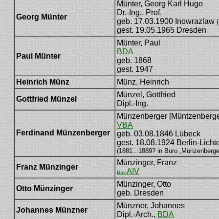
Münter, Georg Karl Hugo
Dr.-Ing., Prof.
Georg Münter
geb. 17.03.1900 Inowrazlaw
gest. 19.05.1965 Dresden
Münter, Paul
BDA
Paul Münter
geb. 1868
gest. 1947
Heinrich Münz
Münz, Heinrich
Münzel, Gottfried
Gottfried Münzel
Dipl.-Ing.
Münzenberger [Müntzenberge
VBA
[Friedrich Münzenberger]
Ferdinand Münzenberger
geb. 03.08.1846 Lübeck
[Ferdinand Müntzenberger]
gest. 18.08.1924 Berlin-Licht
(1881...1889? in Büro „Münzenberge
Münzinger, Franz
Franz Münzinger
AIV
Bay.
Münzinger, Otto
Otto Münzinger
geb. Dresden
Münzner, Johannes
Johannes Münzner
Dipl.-Arch.,
BDA