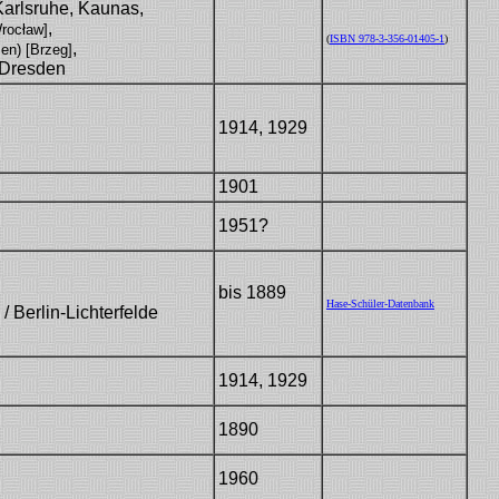
Karlsruhe, Kaunas,
,
rocław]
Dr30
(
ISBN 978-3-356-01405-1
)
,
WP
ien) [Brzeg]
 Dresden
Dr30
1914, 1929
KLARA(LD)
1901
1951?
bis 1889
Hase-Schüler-Datenbank
/ Berlin-Lichterfelde
1914, 1929
VDAI14 / Dr30
1890
1960