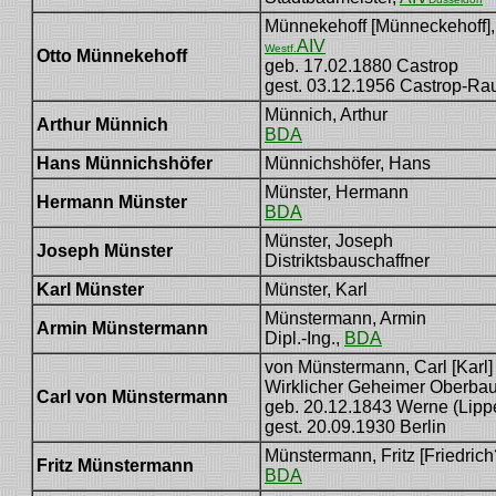
Münnekehoff [Münneckehoff],
AIV
Westf.
Otto Münnekehoff
geb. 17.02.1880 Castrop
gest. 03.12.1956 Castrop-Ra
Münnich, Arthur
Arthur Münnich
BDA
Hans Münnichshöfer
Münnichshöfer, Hans
Münster, Hermann
Hermann Münster
BDA
Münster, Joseph
Joseph Münster
Distriktsbauschaffner
Karl Münster
Münster, Karl
Münstermann, Armin
Armin Münstermann
Dipl.-Ing.,
BDA
von Münstermann, Carl [Karl
Wirklicher Geheimer Oberbaura
Carl von Münstermann
geb. 20.12.1843 Werne (Lipp
gest. 20.09.1930 Berlin
Münstermann, Fritz [Friedrich
Fritz Münstermann
BDA