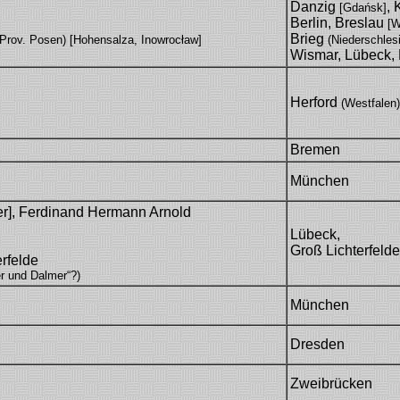
Danzig
, 
[Gdańsk]
Berlin, Breslau
[W
Brieg
(Prov. Posen) [Hohensalza, Inowrocław]
(Niederschles
Wismar, Lübeck,
Herford
(Westfalen)
Bremen
München
r], Ferdinand Hermann Arnold
Lübeck,
Groß Lichterfelde 
erfelde
r und Dalmer“?)
München
Dresden
Zweibrücken