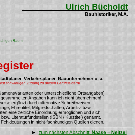
Ulrich Bücholdt
Bauhistoriker, M.A.
prachigen Raum
gister
Stadtplaner, Verkehrsplaner, Bauunternehmer u. a.
dest schwierigen Zugang zu diesen Berufsfeldern!
 Namensvarianten oder unterschiedliche Ortsangaben)
 Art gesammelten Angaben kann ich nicht übernehmen!
eise ergänzt durch alternative Schreibweisen.
ge, Ehrentitel, Mitgliedschaften, Arbeits- bzw.
en eine zeitliche Einordnung ermöglichen und sich
zw. Literaturfundstellen (ISBN / Kurztitel) genannt.
 Fehldeutungen in nicht-fachkundigen Quellen dienen.
►
zum nächsten Abschnitt:
Naase – Neitzel