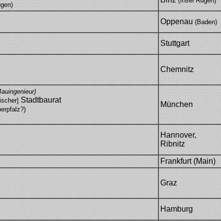
(Insel Rügen)
ügen)
Oppenau
(Baden)
Stuttgart
Chemnitz
Bauingenieur)
Stadtbaurat
ischer]
München
erpfalz?)
Hannover,
Ribnitz
Frankfurt (Main)
Graz
Hamburg