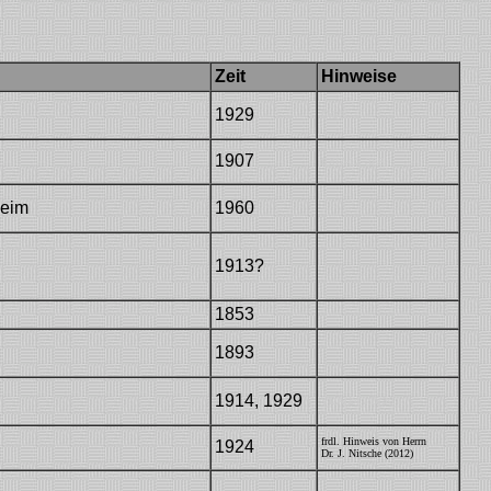
Zeit
Hinweise
1929
Dr30
1907
ID07-12-388
heim
1960
1913?
1853
1893
1914, 1929
VDAI14 / Dr30
frdl. Hinweis von Herrn
1924
Dr. J. Nitsche (2012)