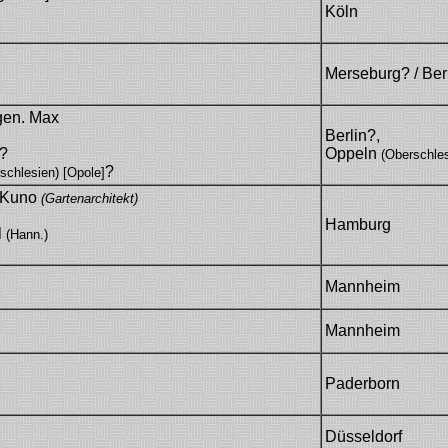
Köln
Sigmund Münchhausen]
Merseburg? / Ber
gen. Max
Berlin?,
lian Münchhoff]
g?
Oppeln
(Oberschles
?
schlesien) [Opole]
 Kuno
(Gartenarchitekt)
Hamburg
l
(Hann.)
Mannheim
Mannheim
Paderborn
Düsseldorf