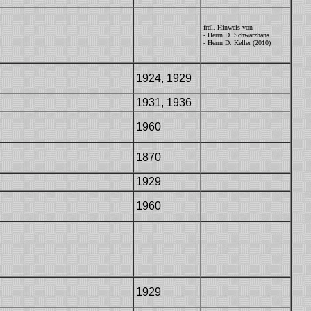
frdl. Hinweis von
THS29(Rauxel)
- Herrn D. Schwarzhans
- Herrn D. Keller (2010)
1924, 1929
1931, 1936
1960
1870
1929
Dr30
1960
ZdB30-41-726
1929
Dr30