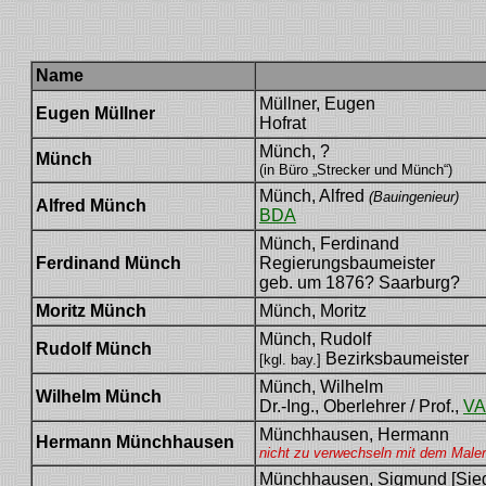
Name
Müllner, Eugen
Eugen Müllner
Hofrat
Münch, ?
Münch
(in Büro „Strecker und Münch“)
Münch, Alfred
(Bauingenieur)
Alfred Münch
BDA
Münch, Ferdinand
Ferdinand Münch
Regierungsbaumeister
geb. um 1876? Saarburg?
Moritz Münch
Münch, Moritz
Münch, Rudolf
Rudolf Münch
Bezirksbaumeister
[kgl. bay.]
Münch, Wilhelm
Wilhelm Münch
Dr.-Ing., Oberlehrer / Prof.,
VA
Münchhausen, Hermann
Hermann Münchhausen
nicht zu verwechseln mit dem Male
Münchhausen, Sigmund [Sie