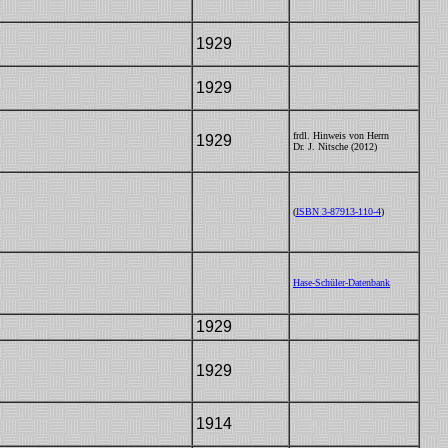
1929
Dr30
1929
frdl. Hinweis von Herrn
1929
Dr30
Dr. J. Nitsche (2012)
WP
(
ISBN 3-87913-110-4
)
Hase-Schüler-Datenbank
1929
Dr30
1929
Dr30
1914
VDAI14