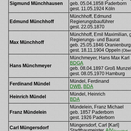
Sigmund Münchhausen
geb. 05.04.1858 Paderborn
[
gest. 11.05.1924 Köln
Münchhoff, Edmund
Edmund Münchhoff
Regierungsbauführer
gest. 22.05.1870
Münchhoff, Emil Maximilian, 
Regierungs- und Baurat
[Maximi
Max Münchhoff
geb. 25.05.1846 Oranienbur
gest. 18.11.1904 Oppeln
(Ober
Münchmeyer, Hans Max Karl
BDGA
Hans Münchmeyer
geb. 08.04.1897 Groß Munze
gest. 08.05.1970 Hamburg
Mündel, Ferdinand
Ferdinand Mündel
DWB
,
BDA
Mündel, Heinrich
Heinrich Mündel
BDA
Mündelein, Franz Michael
Franz Mündelein
geb. 1857 Paderborn
gest. 1926 Paderborn
Müngersdorf, Carl [Karl]
Carl Müngersdorf
Stadtbaumeister,
AIV
Düsseldorf