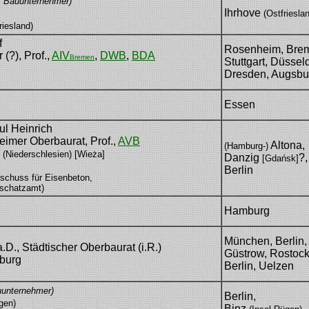
, Bauunternehmer)
Ihrhove
(Ostfriesla
riesland)
f
Rosenheim, Bre
 (?), Prof.,
AIV
,
DWB
,
BDA
Bremen
Stuttgart, Düsseld
Dresden, Augsbu
Essen
ul Heinrich
eheimer Oberbaurat, Prof.,
AVB
Altona,
(Hamburg-)
a
(Niederschlesien) [Wieża]
Danzig
?,
[Gdańsk]
Berlin
schuss für Eisenbeton,
sschatzamt)
Hamburg
München, Berlin,
.D., Städtischer Oberbaurat (i.R.)
Güstrow, Rostock
burg
Berlin, Uelzen
uunternehmer)
Berlin,
gen)
Binz