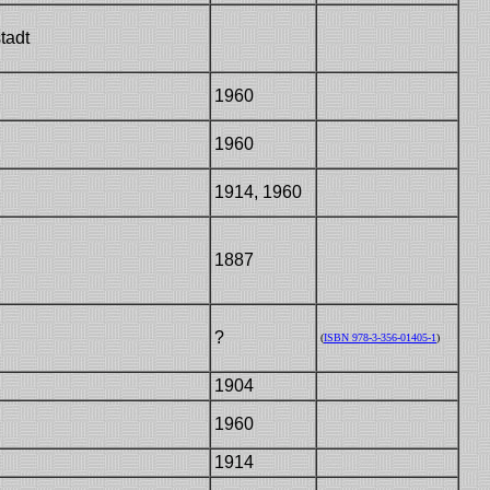
tadt
1960
1960
1914, 1960
Dr30
1887
?
(
ISBN 978-3-356-01405-1
)
1904
1960
1914
Weinh.Arch.