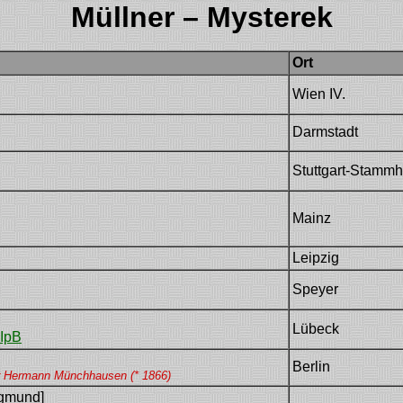
Müllner – Mysterek
Ort
Wien IV.
Darmstadt
Stuttgart-Stamm
Mainz
Leipzig
Speyer
Lübeck
IpB
Berlin
r Hermann Münchhausen (* 1866)
gmund]