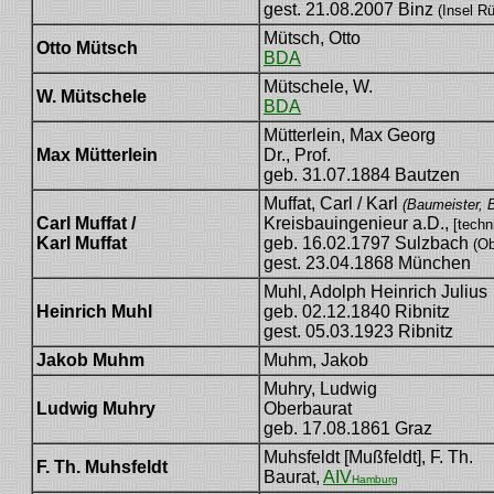
gest. 21.08.2007 Binz
(Insel R
Mütsch, Otto
Otto Mütsch
BDA
Mütschele, W.
W. Mütschele
BDA
Mütterlein, Max Georg
Max Mütterlein
Dr., Prof.
geb. 31.07.1884 Bautzen
Muffat, Carl / Karl
(Baumeister, 
Carl Muffat /
Kreisbauingenieur a.D.,
[techn
Karl Muffat
geb. 16.02.1797 Sulzbach
(Ob
gest. 23.04.1868 München
Muhl, Adolph Heinrich Julius
Heinrich Muhl
geb. 02.12.1840 Ribnitz
gest. 05.03.1923 Ribnitz
Jakob Muhm
Muhm, Jakob
Muhry, Ludwig
Ludwig Muhry
Oberbaurat
geb. 17.08.1861 Graz
Muhsfeldt [Mußfeldt], F. Th.
F. Th. Muhsfeldt
Baurat,
AIV
Hamburg