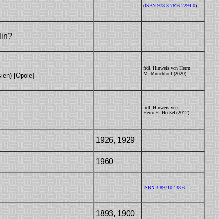
(
ISBN 978-3-7616-2294-0
)
lin?
DBZ70-Anz22
frdl. Hinweis von Herrn
M. Münchhoff (2020)
ien) [Opole]
frdl. Hinweis von
Dr30
Herrn H. Heeßel (2012)
1926, 1929
Dr30
1960
Dr30!
ISBN 3-89710-138-6
1893, 1900