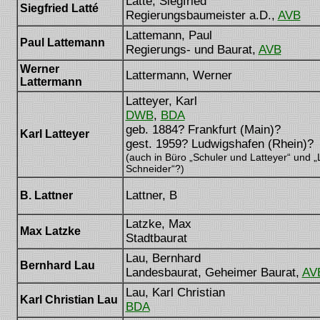
Latté, Siegfried
Siegfried Latté
Regierungsbaumeister a.D.,
AVB
Lattemann, Paul
Paul Lattemann
Regierungs- und Baurat,
AVB
Werner
Lattermann, Werner
Lattermann
Latteyer, Karl
DWB
,
BDA
geb. 1884? Frankfurt (Main)?
Karl Latteyer
gest. 1959? Ludwigshafen (Rhein)?
(auch in Büro „Schuler und Latteyer“ und „
Schneider“?)
Lattner, B
B. Lattner
Latzke, Max
Max Latzke
Stadtbaurat
Lau, Bernhard
Bernhard Lau
Landesbaurat, Geheimer Baurat,
AV
Lau, Karl Christian
Karl Christian Lau
BDA