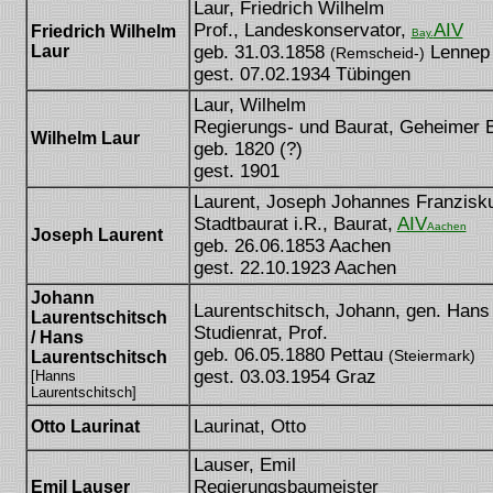
Laur, Friedrich Wilhelm
Prof., Landeskonservator,
AIV
Friedrich Wilhelm
Bay.
Laur
geb. 31.03.1858
Lennep
(Remscheid-)
gest. 07.02.1934 Tübingen
Laur, Wilhelm
Regierungs- und Baurat, Geheimer 
Wilhelm Laur
geb. 1820 (?)
gest. 1901
Laurent, Joseph Johannes Franzisku
Stadtbaurat i.R., Baurat,
AIV
Aachen
[Jos
Joseph Laurent
geb. 26.06.1853 Aachen
gest. 22.10.1923 Aachen
Johann
Laurentschitsch, Johann, gen. Hans
Laurentschitsch
Studienrat, Prof.
/ Hans
geb. 06.05.1880 Pettau
(Steiermark)
Laurentschitsch
gest. 03.03.1954 Graz
[Hanns
Laurentschitsch]
Laurinat, Otto
Otto Laurinat
Lauser, Emil
Regierungsbaumeister
Emil Lauser