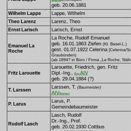
geb. 20.06.1881
Lappe, Wilhelm
Wilhelm Lappe
Larenz, Theo
Theo Larenz
Larisch, Ernst
Ernst Larisch
La Roche, Rudolf Emanuel
geb. 16.01.1863 Ziefen
(Kt. Basel-L.)
Emanuel La
gest. 01.07.1922 Celerina
[Celerina/Sc
Roche
Graubünden)
(ab 1894? in Büro / Firma „La Roche, Stähe
Larouette, Friedrich, gen. Fritz
Dipl.-Ing.,
AIV
Fritz Larouette
Bay.
geb. 29.04.1884 (?)
Larssen, T.
(Baumeister)
T. Larssen
AIV
Bremen
Larus, P.
P. Larus
Gemeindebaumeister
Lasch, Rudolf
Dr.-Ing., Prof.
Rudolf Lasch
geb. 20.02.1930 Cottbus