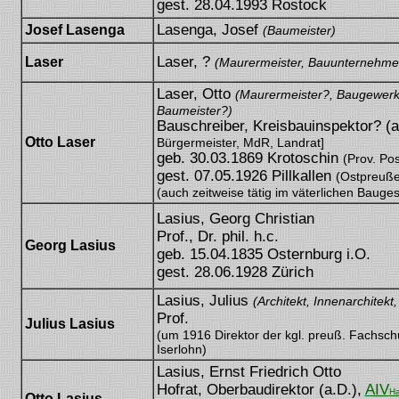
gest. 28.04.1993 Rostock
Lasenga, Josef
Josef Lasenga
(Baumeister)
Laser, ?
Laser
(Maurermeister, Bauunternehme
Laser, Otto
(Maurermeister?, Baugewerk
Baumeister?)
Bauschreiber, Kreisbauinspektor? (
Otto Laser
Bürgermeister, MdR, Landrat]
geb. 30.03.1869 Krotoschin
(Prov. Po
gest. 07.05.1926 Pillkallen
(Ostpreuße
(auch zeitweise tätig im väterlichen Bauges
Lasius, Georg Christian
Prof., Dr. phil. h.c.
Georg Lasius
geb. 15.04.1835 Osternburg i.O.
gest. 28.06.1928 Zürich
Lasius, Julius
(Architekt, Innenarchitekt
Prof.
Julius Lasius
(um 1916 Direktor der kgl. preuß. Fachschul
Iserlohn)
Lasius, Ernst Friedrich Otto
Hofrat, Oberbaudirektor (a.D.),
AIV
Ha
Otto Lasius