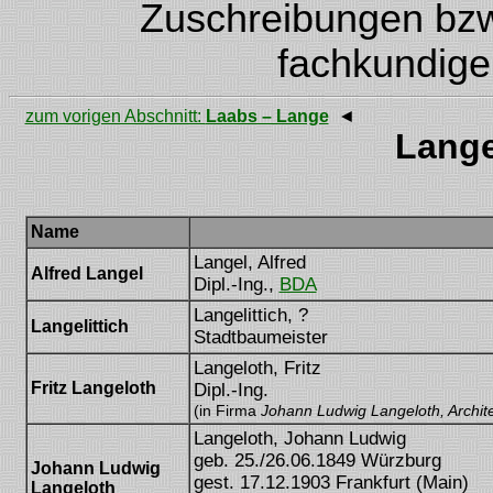
Zuschreibungen bzw.
fachkundige
zum vorigen Abschnitt:
Laabs – Lange
◄
Lange
Name
Langel, Alfred
Alfred Langel
Dipl.-Ing.,
BDA
Langelittich, ?
Langelittich
Stadtbaumeister
Langeloth, Fritz
Fritz Langeloth
Dipl.-Ing.
(in Firma
Johann Ludwig Langeloth, Archite
Langeloth, Johann Ludwig
geb. 25./26.06.1849 Würzburg
Johann Ludwig
gest. 17.12.1903 Frankfurt (Main)
Langeloth