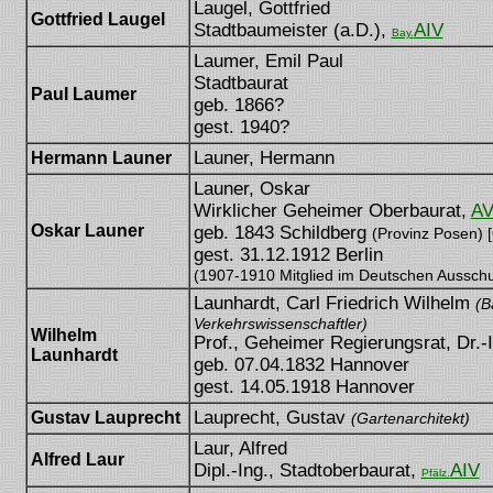
Laugel, Gottfried
Gottfried Laugel
Stadtbaumeister (a.D.),
AIV
Bay.
Laumer, Emil Paul
Stadtbaurat
Paul Laumer
geb. 1866?
gest. 1940?
Launer, Hermann
Hermann Launer
Launer, Oskar
Wirklicher Geheimer Oberbaurat,
A
Oskar Launer
geb. 1843 Schildberg
(Provinz Posen) 
gest. 31.12.1912 Berlin
(1907-1910 Mitglied im Deutschen Ausschu
Launhardt, Carl Friedrich Wilhelm
(B
Verkehrswissenschaftler)
Wilhelm
Prof., Geheimer Regierungsrat, Dr.-I
Launhardt
geb. 07.04.1832 Hannover
gest. 14.05.1918 Hannover
Lauprecht, Gustav
Gustav Lauprecht
(Gartenarchitekt)
Laur, Alfred
Alfred Laur
Dipl.-Ing., Stadtoberbaurat,
AIV
Pfälz.