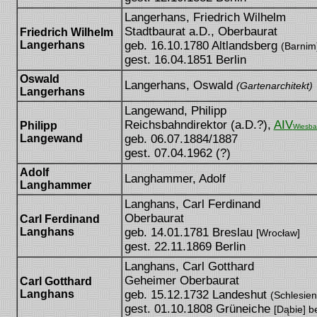
Langerhans, Friedrich Wilhelm
Stadtbaurat a.D., Oberbaurat
Friedrich Wilhelm
Langerhans
geb. 16.10.1780 Altlandsberg
(Barnim
gest. 16.04.1851 Berlin
Oswald
Langerhans, Oswald
(Gartenarchitekt)
Langerhans
Langewand, Philipp
Reichsbahndirektor (a.D.?),
AIV
Philipp
Wiesb
Langewand
geb. 06.07.1884/1887
gest. 07.04.1962 (?)
Adolf
Langhammer, Adolf
Langhammer
Langhans, Carl Ferdinand
Oberbaurat
Carl Ferdinand
Langhans
geb. 14.01.1781 Breslau
[Wrocław]
gest. 22.11.1869 Berlin
Langhans, Carl Gotthard
Geheimer Oberbaurat
Carl Gotthard
Langhans
geb. 15.12.1732 Landeshut
(Schlesie
gest. 01.10.1808 Grüneiche
[Dąbie] b