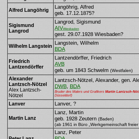
Langöhrig, Alfred
Alfred Langöhrig
geb. 17.12.1875?
Langrod, Sigismund
Sigismund
AIV
Wiesbaden
Langrod
gest. 29.07.1928 Wiesbaden?
Langstein, Wilhelm
Wilhelm Langstein
BDA
Lantzendörffer, Friedrich
Friedrich
AVB
Lantzendörffer
geb. um 1843 Schwelm
(Westfalen)
Alexander
Lantzsch-Nötzel, Alexander, gen. Al
Lantzsch-Nötzel
DWB
,
BDA
Alex Lantzsch-
Bruder des Malers und Grafikers
Martin Lantzsch-Nöt
Nötzel
Düsseldorf)
Lanver, ?
Lanver
Lanz, Martin
Martin Lanz
geb. 1928 Zeutern
(Baden)
(ab 1961 in Büro „Werkgemeinschaft freier 
Lanz, Peter
BDA
Peter Lanz