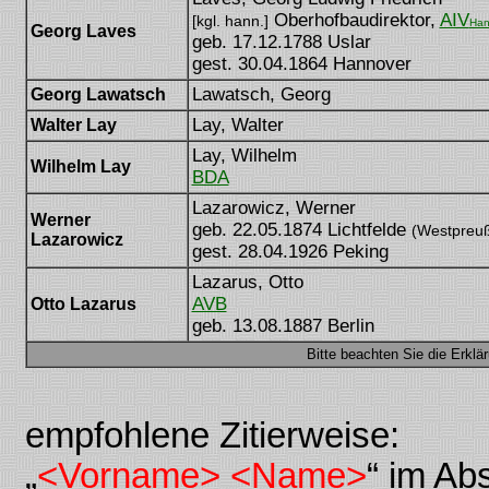
Oberhofbaudirektor,
AIV
[kgl. hann.]
Han
Georg Laves
geb. 17.12.1788 Uslar
gest. 30.04.1864 Hannover
Lawatsch, Georg
Georg Lawatsch
Lay, Walter
Walter Lay
Lay, Wilhelm
Wilhelm Lay
BDA
Lazarowicz, Werner
Werner
geb. 22.05.1874 Lichtfelde
(Westpreuß
Lazarowicz
gest. 28.04.1926 Peking
Lazarus, Otto
AVB
Otto Lazarus
geb. 13.08.1887 Berlin
Bitte beachten Sie die Erkl
empfohlene Zitierweise:
„
<Vorname> <Name>
“ im Ab