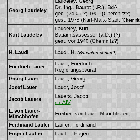
Laudeley, Georg
Dr.-Ing., Baurat (i.R.), BdA
Georg Laudeley
geb. (24.05.?) 1901 (Chemnitz?)
gest. 1978 (Karl-Marx-Stadt
[Chemnit
Laudeley, Kurt
Bauamtsassessor (a.D.) (?)
Kurt Laudeley
gest. vor 1940 (Chemnitz?)
Laudi, H.
H. Laudi
(Bauunternehmer?)
Lauer, Friedrich
Friedrich Lauer
Regierungsbaurat
Lauer, Georg
Georg Lauer
Lauer, Josef
Josef Lauer
Lauers, Jacob
Jacob Lauers
AIV
S.-H.
L. von Lauer-
Freiherr von Lauer-Münchhofen, L.
Münchhofen
Laufer, Ferdinand
Ferdinand Laufer
Lauffer, Eugen
Eugen Lauffer