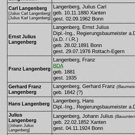
Langenberg, Julius Carl
Carl Langenberg
geb. 10.11.1880 Xanten
[Julius Carl Langenberg]
[Julius Karl Langenberg]
gest. 02.09.1962 Bonn
Langenberg, Ernst Julius
Dipl.-Ing., Regierungsbaumeister a.D
Ernst Julius
(a.D. / i.R.)
Langenberg
geb. 28.02.1891 Bonn
gest. 29.07.1976 Rottach-Egern
Langenberg, Franz
BDA
Franz Langenberg
geb. 1881
gest. 1935
Langenberg, Gerhard Franz
Gerhard Franz
(Baumeist
Langenberg
geb. 1842 (?)
Langenberg, Hans
Hans Langenberg
Dipl.-Ing., Regierungsbaumeister a.
Julius
Langenberg, Johann Julius
(Bauunter
Langenberg
geb. 22.02.1852 Xanten
[Johann Julius
gest. 04.11.1924 Bonn
Langenberg]