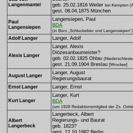
Langenmantel
geb. 25.02.1816 Weiler
bei Kempten (A
gest. 08.04.1875 München
Langensiepen, Paul
Paul
BDA
Langensiepen
(in Büro „Schluckebier und Langensiepen“)
Langer, Adolf
Adolf Langer
Langer, Alexis
Diözesanbaumeister?
Alexis Langer
geb. 02.02.1825 Ohlau
(Niederschlesie
gest. 21.09.1904 Breslau
[Wrocław]
Langer, August
August Langer
Regierungsbaurat
Langer, Ernst
Ernst Langer
Langer, Kurt
Kurt Langer
BDA
(um 1928 Redaktionsmitglied der Zs.
Ostd
Langerbeck, Albert
Regierungs- und Baurat
Albert
Langerbeck
geb. 1823?
gest. 12.10.1882 Berlin