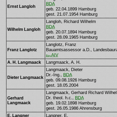
BDA
Ernst Langloh
geb. 22.04.1899 Hamburg
gest. 21.07.1954 Hamburg
Langloh, Richard Wilhelm
BDA
Wilhelm Langloh
geb. 20.07.1894 Hamburg
gest. 28.09.1965 Hamburg
Langlotz, Franz
Bauamtsassessor a.D., Landesbaurat 
Franz Langlotz
AIV
Bay.
Langmaack, A. H.
A. H. Langmaack
Langmaack, Dieter
Dr.-Ing.,
BDA
Dieter Langmaack
geb. 09.08.1926 Hamburg
gest. 18.05.2004
Langmaack, Gerhard Richard Wilhe
Dr. theol. h.c.,
BDA
Gerhard
Langmaack
geb. 19.02.1898 Hamburg
gest. 26.05.1986 Ahrensburg
Langner, E.
E. Langner