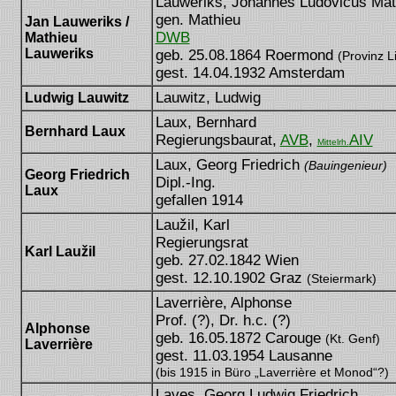
Lauweriks, Johannes Ludovicus Matt
gen. Mathieu
Jan Lauweriks /
DWB
Mathieu
[J. L. M. Lauweriks]
Lauweriks
geb. 25.08.1864 Roermond
(Provinz L
gest. 14.04.1932 Amsterdam
Lauwitz, Ludwig
Ludwig Lauwitz
Laux, Bernhard
Bernhard Laux
Regierungsbaurat,
AVB
,
AIV
Mittelrh.
Laux, Georg Friedrich
(Bauingenieur)
Georg Friedrich
Dipl.-Ing.
Laux
gefallen 1914
Laužil, Karl
[Karl Lauzil]
Regierungsrat
Karl Laužil
geb. 27.02.1842 Wien
[Carl Lauzil]
gest. 12.10.1902 Graz
(Steiermark)
Laverrière, Alphonse
Prof. (?), Dr. h.c. (?)
Alphonse
geb. 16.05.1872 Carouge
(Kt. Genf)
Laverrière
gest. 11.03.1954 Lausanne
(bis 1915 in Büro „Laverrière et Monod“?)
Laves, Georg Ludwig Friedrich