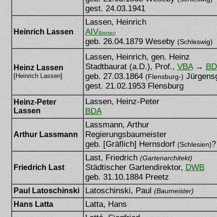
gest. 24.03.1941
Lassen, Heinrich
AIV
Heinrich Lassen
Bremen
geb. 26.04.1879 Weseby
(Schleswig)
Lassen, Heinrich, gen. Heinz
Stadtbaurat (a.D.), Prof.,
VBA
→
BD
Heinz Lassen
geb. 27.03.1864
Jürgens
[Heinrich Lassen]
(Flensburg-)
gest. 21.02.1953 Flensburg
Lassen, Heinz-Peter
Heinz-Peter
Lassen
BDA
Lassmann, Arthur
Regierungsbaumeister
Arthur Lassmann
geb. [Gräflich] Hernsdorf
?
(Schlesien)
Last, Friedrich
(Gartenarchitekt)
Städtischer Gartendirektor,
DWB
Friedrich Last
geb. 31.10.1884 Preetz
Latoschinski, Paul
Paul Latoschinski
(Baumeister)
Latta, Hans
Hans Latta