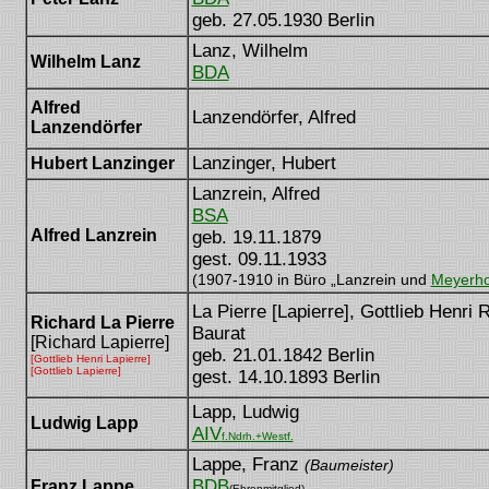
geb. 27.05.1930 Berlin
Lanz, Wilhelm
Wilhelm Lanz
BDA
Alfred
Lanzendörfer, Alfred
Lanzendörfer
Lanzinger, Hubert
Hubert Lanzinger
Lanzrein, Alfred
BSA
Alfred Lanzrein
geb. 19.11.1879
gest. 09.11.1933
(1907-1910 in Büro „Lanzrein und
Meyerho
La Pierre [Lapierre], Gottlieb Henri 
Richard La Pierre
Baurat
[Richard Lapierre]
geb. 21.01.1842 Berlin
[Gottlieb Henri Lapierre]
[Gottlieb Lapierre]
gest. 14.10.1893 Berlin
Lapp, Ludwig
Ludwig Lapp
AIV
f.Ndrh.+Westf.
Lappe, Franz
(Baumeister)
BDB
Franz Lappe
(Ehrenmitglied)