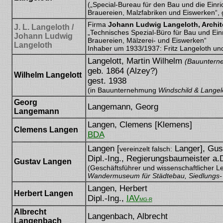
(„Special-Bureau für den Bau und die Einr
Brauereien, Malzfabriken und Eiswerken“, 
Firma
Johann Ludwig Langeloth, Archit
J. L. Langeloth /
„Technisches Spezial-Büro für Bau und Ein
Johann Ludwig
Brauereien, Mälzerei- und Eiswerken“
Langeloth
Inhaber um 1933/1937: Fritz Langeloth und
Langelott, Martin Wilhelm
(Bauuntern
geb. 1864 (Alzey?)
Wilhelm Langelott
gest. 1938
(in Bauunternehmung
Windschild & Langel
Georg
Langemann, Georg
Langemann
Langen, Clemens [Klemens]
Clemens Langen
BDA
[Klemens Langen]
Langen [
Langer], Gus
vereinzelt falsch:
Dipl.-Ing., Regierungsbaumeister a.
Gustav Langen
(Geschäftsführer und wissenschaftlicher Le
Wandermuseum für Städtebau, Siedlungs
Langen, Herbert
Herbert Langen
Dipl.-Ing.,
IAV
MG-R
Albrecht
Langenbach, Albrecht
Langenbach