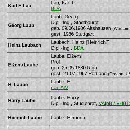
Lau, Karl F.
Karl F. Lau
BDA
Laub, Georg
Dipl.-Ing., Stadtbaurat
Georg Laub
geb. 09.06.1906 Altshausen
(Württem
gest. 1986 Stuttgart
Laubach, Heinz [Heinrich?]
Heinz Laubach
Dipl.-Ing.,
BDA
Laube, Eižens
Prof.
Eižens Laube
geb. 25.05.1880 Riga
gest. 21.07.1967 Portland
(Oregon, U
Laube, H.
H. Laube
AIV
Frankf.
Laube, Harry
Harry Laube
Dipl.-Ing., Studienrat,
VAIpB / VHB
Laube, Heinrich
Heinrich Laube