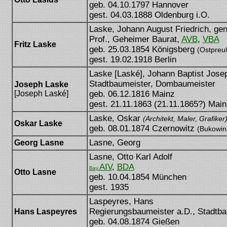
geb. 04.10.1797 Hannover
gest. 04.03.1888 Oldenburg i.O.
Laske, Johann August Friedrich, gen.
Prof., Geheimer Baurat,
AVB
,
VBA
Fritz Laske
geb. 25.03.1854 Königsberg
(Ostpreu
gest. 19.02.1918 Berlin
Laske [Laské], Johann Baptist Jose
Stadtbaumeister, Dombaumeister
Joseph Laske
[Joseph Laské]
geb. 06.12.1816 Mainz
gest. 21.11.1863 (21.11.1865?) Main
Laske, Oskar
(Architekt, Maler, Grafiker
Oskar Laske
geb. 08.01.1874 Czernowitz
(Bukowina
Lasne, Georg
Georg Lasne
Lasne, Otto Karl Adolf
AIV
,
BDA
Bay.
Otto Lasne
geb. 10.04.1854 München
gest. 1935
Laspeyres, Hans
Regierungsbaumeister a.D., Stadtba
Hans Laspeyres
geb. 04.08.1874 Gießen