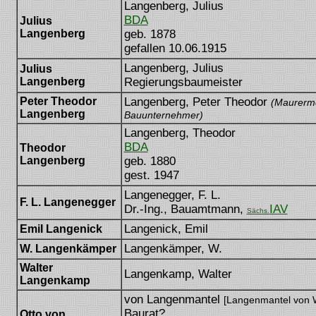
Langenberg, Julius
BDA
Julius
Langenberg
geb. 1878
gefallen 10.06.1915
Langenberg, Julius
Julius
Langenberg
Regierungsbaumeister
Peter Theodor
Langenberg, Peter Theodor
(Maurerme
Langenberg
Bauunternehmer)
Langenberg, Theodor
BDA
Theodor
Langenberg
geb. 1880
gest. 1947
Langenegger, F. L.
F. L. Langenegger
Dr.-Ing., Bauamtmann,
IAV
Sächs.
Langenick, Emil
Emil Langenick
Langenkämper, W.
W. Langenkämper
Walter
Langenkamp, Walter
Langenkamp
von Langenmantel
[Langenmantel von 
Baurat?
Otto von