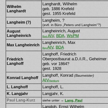
Langhardt, Wilhelm
Wilhelm
geb. 1886 Krefeld
Langhardt
gest. 1955 Krefeld
Langheim, ?
Langheim (?)
(evtl. in Büro „Peters und Langheim“?)
Langheinrich, August
August
Langheinrich
AIV
,
BDA
,
WsPM
Bad.
Langheinrich, Max
Max Langheinrich
AIV
,
BDA
Bay.
Langhoff, Friedrich
Oberpostbaurat a.D./i.R., Geheimer
Friedrich
Langhoff
geb. vor 1864?
gest. 1928
[vor 28.03.]
Langhoff, Konrad
(Baumeister)
Konrad Langhoff
AIV
Hamburg
Langhoff, L.
L. Langhoff
Langjahr, K.
K. Langjahr
Paul Lang-Kurz
siehe unter →
Lang, Paul
Langloh, Ernst Wilhelm