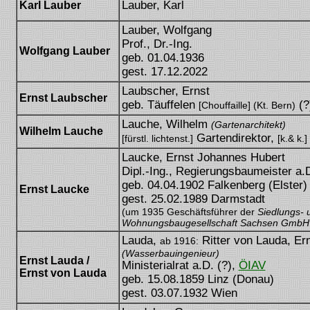
Lauber, Karl
Karl Lauber
Lauber, Wolfgang
Prof., Dr.-Ing.
Wolfgang Lauber
geb. 01.04.1936
gest. 17.12.2022
Laubscher, Ernst
Ernst Laubscher
geb. Täuffelen
(?
[Chouffaille] (Kt. Bern)
Lauche, Wilhelm
(Gartenarchitekt)
Wilhelm Lauche
Gartendirektor,
[fürstl. lichtenst.]
[k.& k.]
Laucke, Ernst Johannes Hubert
Dipl.-Ing., Regierungsbaumeister a.
geb. 04.04.1902 Falkenberg (Elster
Ernst Laucke
gest. 25.02.1989 Darmstadt
(um 1935 Geschäftsführer der
Siedlungs- 
Wohnungsbaugesellschaft Sachsen GmbH
Lauda,
Ritter von Lauda, Ern
ab 1916:
(Wasserbauingenieur)
Ernst Lauda /
Ministerialrat a.D. (?),
ÖIAV
Ernst von Lauda
geb. 15.08.1859 Linz (Donau)
gest. 03.07.1932 Wien