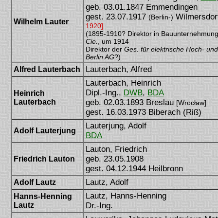
geb. 03.01.1847 Emmendingen
gest. 23.07.1917
Wilmersdor
(Berlin-)
Wilhelm Lauter
1920]
(1895-1910? Direktor in Bauunternehmun
Cie.
, um 1914
Direktor der
Ges. für elektrische Hoch- un
Berlin AG
?)
Lauterbach, Alfred
Alfred Lauterbach
Lauterbach, Heinrich
Dipl.-Ing.,
DWB
,
BDA
Heinrich
Lauterbach
geb. 02.03.1893 Breslau
[Wrocław]
gest. 16.03.1973 Biberach (Riß)
Lauterjung, Adolf
Adolf Lauterjung
BDA
Lauton, Friedrich
geb. 23.05.1908
Friedrich Lauton
gest. 04.12.1944 Heilbronn
Lautz, Adolf
Adolf Lautz
Lautz, Hanns-Henning
Hanns-Henning
Lautz
Dr.-Ing.