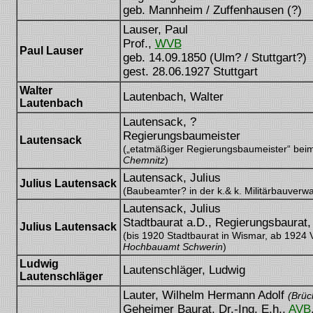
geb. Mannheim / Zuffenhausen (?)
Lauser, Paul
Prof.,
WVB
Paul Lauser
geb. 14.09.1850 (Ulm? / Stuttgart?)
gest. 28.06.1927 Stuttgart
Walter
Lautenbach, Walter
Lautenbach
Lautensack, ?
Regierungsbaumeister
Lautensack
(„etatmäßiger Regierungsbaumeister“ bei
Chemnitz
)
Lautensack, Julius
Julius Lautensack
(Baubeamter? in der k.& k. Militärbauverwa
Lautensack, Julius
Stadtbaurat a.D., Regierungsbaurat
Julius Lautensack
(bis 1920 Stadtbaurat in Wismar, ab 1924 V
Hochbauamt Schwerin
)
Ludwig
Lautenschläger, Ludwig
Lautenschläger
Lauter, Wilhelm Hermann Adolf
(Brüc
Geheimer Baurat, Dr.-Ing. E.h.,
AVB