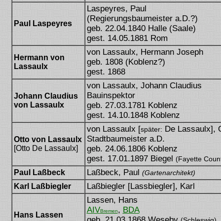
Laspeyres, Paul
(Regierungsbaumeister a.D.?)
Paul Laspeyres
geb. 22.04.1840 Halle (Saale)
gest. 14.05.1881 Rom
von Lassaulx, Hermann Joseph
Hermann von
geb. 1808 (Koblenz?)
Lassaulx
gest. 1868
von Lassaulx, Johann Claudius
Bauinspektor
Johann Claudius
von Lassaulx
geb. 27.03.1781 Koblenz
gest. 14.10.1848 Koblenz
von Lassaulx [
De Lassaulx], O
später:
Stadtbaumeister a.D.
Otto von Lassaulx
[Otto De Lassaulx]
geb. 24.06.1806 Koblenz
gest. 17.01.1897 Biegel
(Fayette Coun
Laßbeck, Paul
Paul Laßbeck
(Gartenarchitekt)
[Paul Las
Laßbiegler [Lassbiegler], Karl
Karl Laßbiegler
Lassen, Hans
AIV
,
BDA
Bremen
Hans Lassen
geb. 21.03.1868 Weseby
(Schleswig)